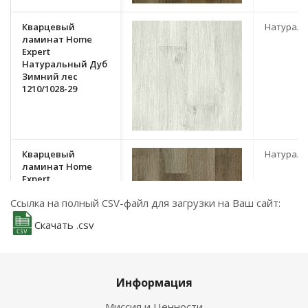
Кварцевый
Натурал
ламинат Home
Expert
Натуральный Дуб
Зимний лес
1210/1028-29
Кварцевый
Натурал
ламинат Home
Expert
Натуральный Дуб
Ссылка на полный CSV-файл для загрузки на Ваш сайт:
Вековой Лес
1209/2180-0
Скачать .csv
Информация
Кварцевый
Натурал
ламинат Home
Миссия и Ценности
Expert