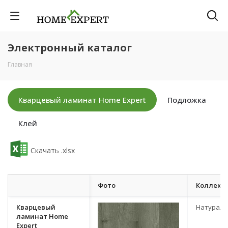
Электронный каталог
Главная
Кварцевый ламинат Home Expert
Подложка
Клей
Скачать .xlsx
Фото
Коллекц
Кварцевый
Натурал
ламинат Home
Expert